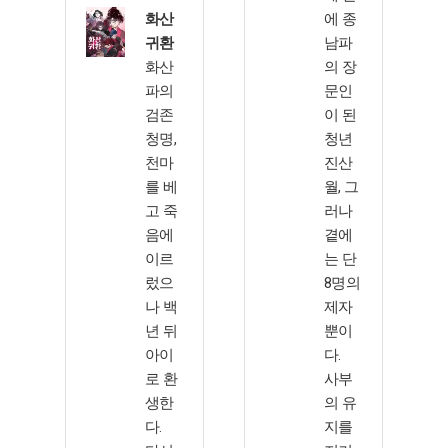
화산
에 종
귀환
남파
화산
의 장
파의
문인
검존
이 된
청명,
청년
천마
진산
를 베
월, 그
고 죽
러나
음에
곁에
이르
는 단
렀으
8명의
나 백
제자
년 뒤
뿐이
아이
다.
로 환
사부
생한
의 유
다.
지를