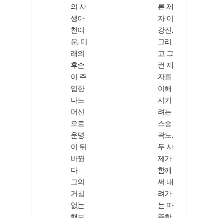
의 사
른 제
생아
자 이
천여
강진,
운, 미
그리
래의
고 그
후손
런 제
이 주
자를
입한
이해
나노
시키
머신
려는
으로
스승
운명
곽노.
이 뒤
두 사
바뀐
제가
다.
함께
그의
써 내
거침
려가
없는
는 따
행보
뜻한