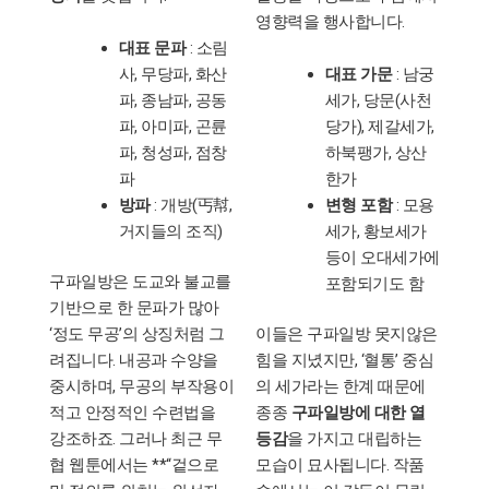
영향력을 행사합니다.
대표 문파
: 소림
사, 무당파, 화산
대표 가문
: 남궁
파, 종남파, 공동
세가, 당문(사천
파, 아미파, 곤륜
당가), 제갈세가,
파, 청성파, 점창
하북팽가, 상산
파
한가
방파
: 개방(丐幇,
변형 포함
: 모용
거지들의 조직)
세가, 황보세가
등이 오대세가에
구파일방은 도교와 불교를
포함되기도 함
기반으로 한 문파가 많아
‘정도 무공’의 상징처럼 그
이들은 구파일방 못지않은
려집니다. 내공과 수양을
힘을 지녔지만, ‘혈통’ 중심
중시하며, 무공의 부작용이
의 세가라는 한계 때문에
적고 안정적인 수련법을
종종
구파일방에 대한 열
강조하죠. 그러나 최근 무
등감
을 가지고 대립하는
협 웹툰에서는 **“겉으로
모습이 묘사됩니다. 작품