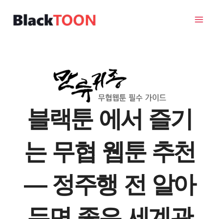
콘
텐
츠
로
건
너
뛰
기
블랙툰 에서 즐기
는 무협 웹툰 추천
― 정주행 전 알아
두면 좋은 세계관