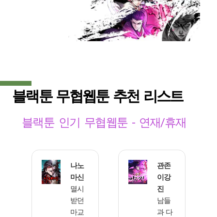
블랙툰 무협웹툰 추천 리스트
블랙툰 인기 무협웹툰 - 연재/휴재
나노
관존
마신
이강
멸시
진
받던
남들
마교
과 다