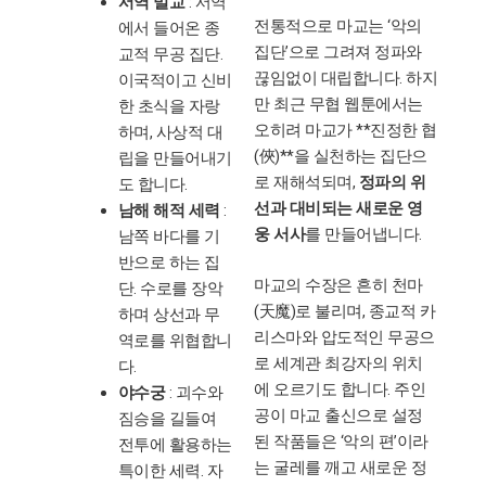
서역 밀교
: 서역
전통적으로 마교는 ‘악의
에서 들어온 종
집단’으로 그려져 정파와
교적 무공 집단.
끊임없이 대립합니다. 하지
이국적이고 신비
만 최근 무협 웹툰에서는
한 초식을 자랑
오히려 마교가 **진정한 협
하며, 사상적 대
(俠)**을 실천하는 집단으
립을 만들어내기
로 재해석되며,
정파의 위
도 합니다.
선과 대비되는 새로운 영
남해 해적 세력
:
웅 서사
를 만들어냅니다.
남쪽 바다를 기
반으로 하는 집
마교의 수장은 흔히 천마
단. 수로를 장악
(天魔)로 불리며, 종교적 카
하며 상선과 무
리스마와 압도적인 무공으
역로를 위협합니
로 세계관 최강자의 위치
다.
에 오르기도 합니다. 주인
야수궁
: 괴수와
공이 마교 출신으로 설정
짐승을 길들여
된 작품들은 ‘악의 편’이라
전투에 활용하는
는 굴레를 깨고 새로운 정
특이한 세력. 자