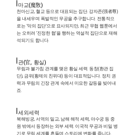
마교(魔敎)
천마신교, 혈교 등으로 대표되는 집단. 강자존(强者尊)
을 내세우며 폭발적인 무공을 추구합니다. 전통적으
로는 ‘악의 집단’으로 묘사되지만, 최근 무협 웹툰에서
는 오히려 ‘진정한 협’을 행하는 역설적 집단으로 재해
석되기도 합니다.
관(官, 황실)
무림과 불가침 관계를 맺은 황실 세력. 동창(환관 집
단), 금위(황제의 친위대) 등이 대표적입니다. 정치 권
력과 무림의 긴장 관계 속에서 미묘한 갈등을 빚어내
죠.
세외세력
북해빙궁, 서역의 밀교, 남해 해적 세력, 야수궁 등 중
원 밖에서 등장하는 외부 세력. 이국적 무공과 비밀 병
기로 무림 세계를 흔들며 스토리에 변화를 줍니다.