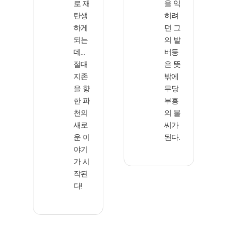
로 재
을 익
탄생
히려
하게
던 그
되는
의 발
데…
버둥
절대
은 뜻
지존
밖에
을 향
무당
한 파
부흥
천의
의 불
새로
씨가
운 이
된다.
야기
가 시
작된
다!