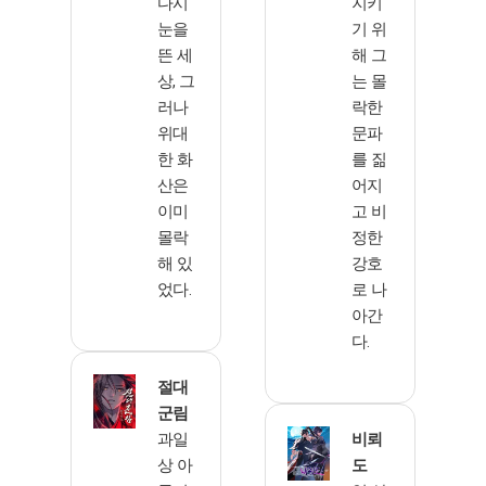
다시
지키
눈을
기 위
뜬 세
해 그
상, 그
는 몰
러나
락한
위대
문파
한 화
를 짊
산은
어지
이미
고 비
몰락
정한
해 있
강호
었다.
로 나
아간
다.
절대
군림
과일
비뢰
상 아
도