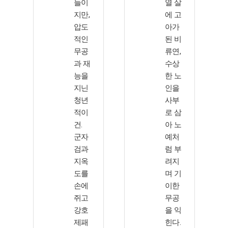
들이
열 살
지만,
에 고
압도
아가
적인
된 비
무공
류연,
과 재
수상
능을
한 노
지닌
인을
청년
사부
적이
로 삼
건.
아 노
군자
예처
검과
럼 부
지옥
려지
도를
며 기
손에
이한
쥐고
무공
강호
을 익
제패
힌다.