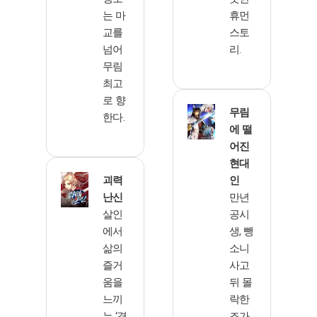
는 마
휴먼
교를
스토
넘어
리.
무림
최고
로 향
무림
한다.
에 떨
어진
현대
괴력
인
난신
만년
살인
공시
에서
생, 뺑
삶의
소니
즐거
사고
움을
뒤 몰
느끼
락한
는 ‘겸
조가