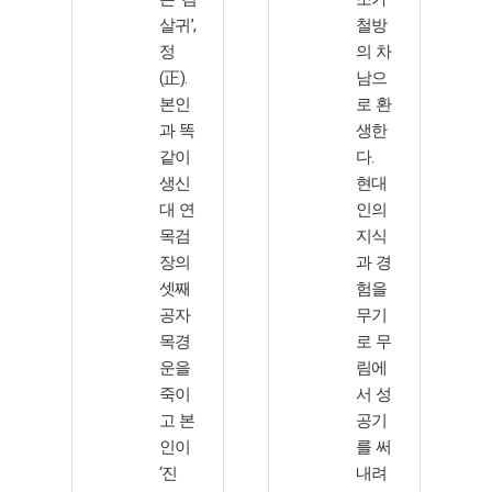
살귀’,
철방
정
의 차
(正).
남으
본인
로 환
과 똑
생한
같이
다.
생신
현대
대 연
인의
목검
지식
장의
과 경
셋째
험을
공자
무기
목경
로 무
운을
림에
죽이
서 성
고 본
공기
인이
를 써
‘진
내려