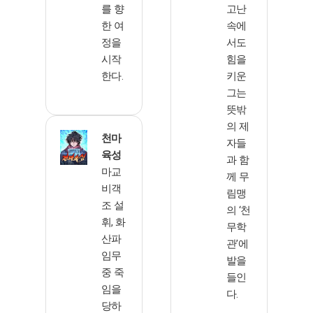
를 향
고난
한 여
속에
정을
서도
시작
힘을
한다.
키운
그는
뜻밖
의 제
천마
자들
육성
과 함
마교
께 무
비객
림맹
조 설
의 ‘천
휘, 화
무학
산파
관’에
임무
발을
중 죽
들인
임을
다.
당하