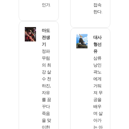
인가.
접속
한다.
마도
전생
대사
기
형선
정파
유
무림
삼류
의 최
낭인
강 살
곽노
수 천
에게
하진,
거둬
자유
져 무
를 꿈
공을
꾸다
배우
죽음
며 살
을 맞
아가
이한
는 아