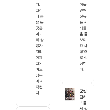
다.
이들.
그러
맏형
나 눈
선유
을 뜬
는 사
곳은
제들
마교
을 돌
의 삼
보며
공자
‘대사
자리,
형’으
이제
로 성
그의
장한
마도
다.
정복
이 시
작된
군림
다.
천하
스물
세 살