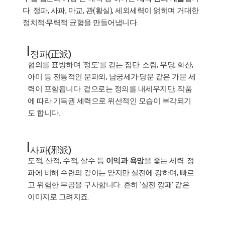
다. 정파, 사파, 마교, 관(황실), 세외세력이 얽히며 거대한
정치적·무력적 균형을 만들어냅니다.
정파(正派)
협의를 표방하며 ‘정도’를 걷는 집단. 소림, 무당, 화산,
아미 등 전통적인 문파와, 남궁세가·당문 같은 가문 세
력이 포함됩니다. 겉으로는 정의를 내세우지만, 작품
에 따라 기득권 세력으로 위선적인 모습이 부각되기
도 합니다.
사파(邪派)
도적, 산적, 수적, 살수 등
이익과 욕망
을 좇는 세력. 정
파에 비해 수련의 깊이는 얕지만 실전에 강하며, 빠르
고 위험한 무공을 구사합니다. 흔히 ‘실전 깡패’ 같은
이미지로 그려지죠.