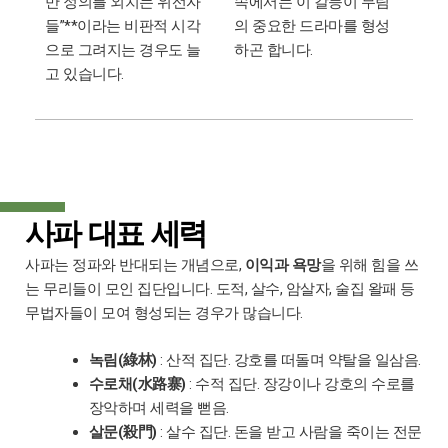
만 정의를 외치는 위선자
속에서는 이 갈등이 무림
들”**이라는 비판적 시각
의 중요한 드라마를 형성
으로 그려지는 경우도 늘
하곤 합니다.
고 있습니다.
사파 대표 세력
사파는 정파와 반대되는 개념으로,
이익과 욕망
을 위해 힘을 쓰
는 무리들이 모인 집단입니다. 도적, 살수, 암살자, 술집 왈패 등
무법자들이 모여 형성되는 경우가 많습니다.
녹림(綠林)
: 산적 집단. 강호를 떠돌며 약탈을 일삼음.
수로채(水路寨)
: 수적 집단. 장강이나 강호의 수로를
장악하며 세력을 뻗음.
살문(殺門)
: 살수 집단. 돈을 받고 사람을 죽이는 전문