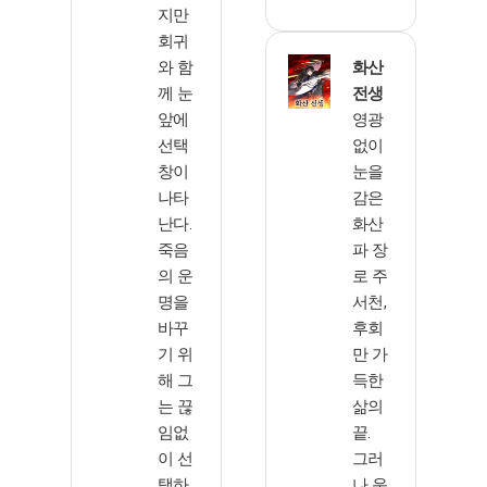
지만
회귀
와 함
화산
께 눈
전생
앞에
영광
선택
없이
창이
눈을
나타
감은
난다.
화산
죽음
파 장
의 운
로 주
명을
서천,
바꾸
후회
기 위
만 가
해 그
득한
는 끊
삶의
임없
끝.
이 선
그러
택하
나 운