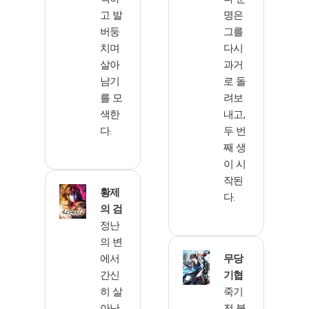
고 발
명은
버둥
그를
치며
다시
살아
과거
남기
로 돌
를 모
려보
색한
내고,
다.
두 번
째 생
이 시
작된
황제
다.
의 검
정난
의 변
에서
무당
간신
기협
히 살
죽기
아난
전 불