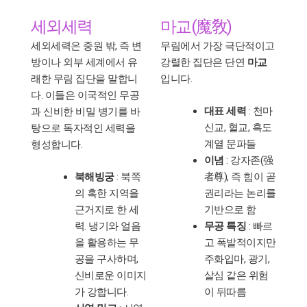
세외세력
마교(魔敎)
세외세력은 중원 밖, 즉 변
무림에서 가장 극단적이고
방이나 외부 세계에서 유
강렬한 집단은 단연
마교
래한 무림 집단을 말합니
입니다.
다. 이들은 이국적인 무공
대표 세력
: 천마
과 신비한 비밀 병기를 바
신교, 혈교, 흑도
탕으로 독자적인 세력을
계열 문파들
형성합니다.
이념
: 강자존(强
북해빙궁
: 북쪽
者尊), 즉 힘이 곧
의 혹한 지역을
권리라는 논리를
근거지로 한 세
기반으로 함
력. 냉기와 얼음
무공 특징
: 빠르
을 활용하는 무
고 폭발적이지만
공을 구사하며,
주화입마, 광기,
신비로운 이미지
살심 같은 위험
가 강합니다.
이 뒤따름