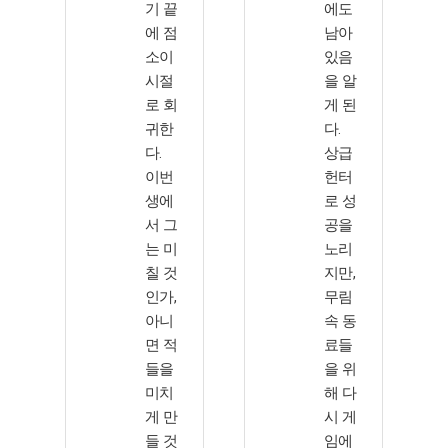
기 끝
에도
에 점
남아
소이
있음
시절
을 알
로 회
게 된
귀한
다.
다.
상급
이번
헌터
생에
로 성
서 그
공을
는 미
노리
칠 것
지만,
인가,
무림
아니
속 동
면 적
료들
들을
을 위
미치
해 다
게 만
시 게
들 것
임에