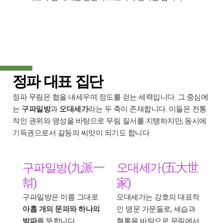
정파 대표 집단
정파 무림은 협을 내세우며 정도를 걷는 세력입니다. 그 중심에
는
구파일방
과
오대세가
라는 두 축이 존재합니다. 이들은 전통
적인 권위와 명성을 바탕으로 무림 질서를 지탱하지만, 동시에
기득권으로서 갈등의 씨앗이 되기도 합니다.
구파일방(九派一
오대세가(五大世
幇)
家)
구파일방은 이름 그대로
오대세가는 강호의 대표적
아홉 개의 문파와 하나의
인 명문 가문들로, 세습과
방파
를 뜻합니다.
혈통을 바탕으로 무림에서