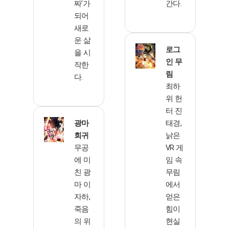
짜’가
간다.
되어
새로
운 삶
로그
을 시
인 무
작한
림
다.
최하
위 헌
터 진
광마
태경,
회귀
낡은
무공
VR 게
에 미
임 속
친 광
무림
마 이
에서
자하,
얻은
죽음
힘이
의 위
현실