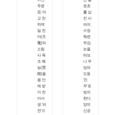
주윤
로초
문, 마
를 삼
교 천
킨 사
하제
파의
일 천
수장
마(天
혁련
魔)와
무강,
소림
눈을
사 육
떠보
조 혜
니 무
능(慧
당파
能)을
도동
몸 안
‘진
에 받
무’로
아 천
빙의
마서
한다.
생 ‘파
양의
천’으
신공