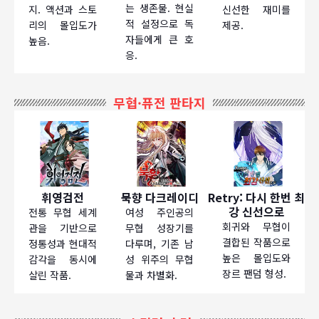
는 생존물. 현실
지. 액션과 스토
신선한 재미를
적 설정으로 독
리의 몰입도가
제공.
자들에게 큰 호
높음.
응.
무협·퓨전 판타지
휘영검전
묵향 다크레이디
Retry: 다시 한번 최
강 신선으로
전통 무협 세계
여성 주인공의
회귀와 무협이
관을 기반으로
무협 성장기를
결합된 작품으로
정통성과 현대적
다루며, 기존 남
높은 몰입도와
감각을 동시에
성 위주의 무협
장르 팬덤 형성.
살린 작품.
물과 차별화.