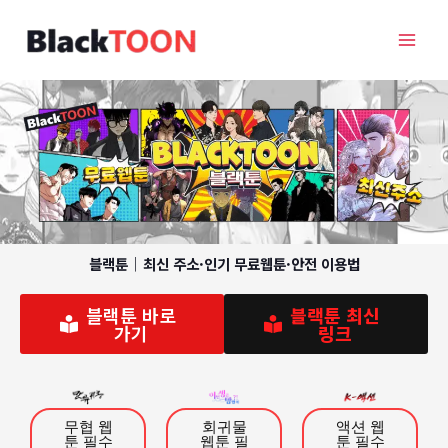
콘
텐
츠
로
건
너
뛰
기
블랙툰｜최신 주소·인기 무료웹툰·안전 이용법
블랙툰 바로
블랙툰 최신
가기
링크
무협 웹
회귀물
액션 웹
툰 필수
웹툰 필
툰 필수