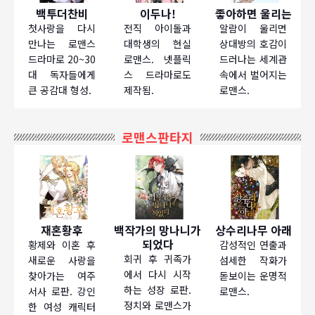
백투더찬비
이두나!
좋아하면 울리는
첫사랑을 다시
전직 아이돌과
알람이 울리면
만나는 로맨스
대학생의 현실
상대방의 호감이
드라마로 20~30
로맨스. 넷플릭
드러나는 세계관
대 독자들에게
스 드라마로도
속에서 벌어지는
큰 공감대 형성.
제작됨.
로맨스.
로맨스판타지
재혼황후
백작가의 망나니가
상수리나무 아래
되었다
황제와 이혼 후
감성적인 연출과
회귀 후 귀족가
새로운 사랑을
섬세한 작화가
에서 다시 시작
찾아가는 여주
돋보이는 운명적
하는 성장 로판.
서사 로판. 강인
로맨스.
정치와 로맨스가
한 여성 캐릭터