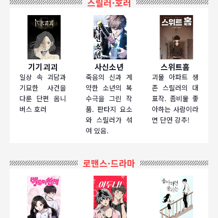
스릴러·호러
기기괴괴
사신소년
스위트홈
일상 속 괴담과
죽음의 신과 계
괴물 아파트 생
기묘한 사건을
약한 소년의 복
존 스릴러의 대
다룬 단편 옴니
수극을 그린 작
표작. 좀비물 좋
버스 호러
품. 판타지 요소
아하는 사람이라
와 스릴러가 섞
면 단연 강추!
여 있음.
로맨스·드라마