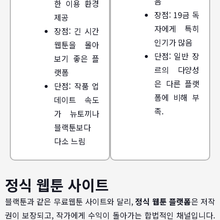
음
한 이용 환경
장점: 19금 독
제공
자에게 특히
장점: 긴 시간
인기가 많음
웹툰을 몰아
단점: 일반 장
보기 좋은 플
르의 다양성
랫폼
은 다른 플랫
단점: 작품 업
폼에 비해 부
데이트 속도
족.
가 뉴토끼나
블랙툰보다
다소 느림
정식 웹툰 사이트
블랙툰과 같은 무료웹툰 사이트와 달리,
정식 웹툰 플랫폼
은 저작
권이 보장되고, 작가에게 수익이 돌아가는 합법적인 채널입니다.