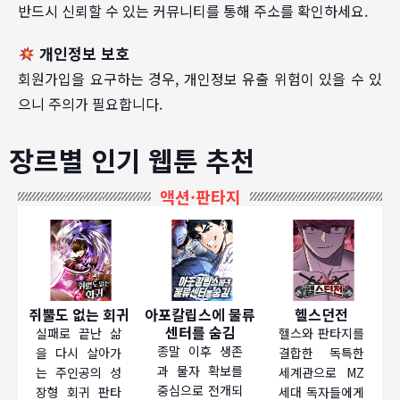
반드시 신뢰할 수 있는 커뮤니티를 통해 주소를 확인하세요.
개인정보 보호
회원가입을 요구하는 경우, 개인정보 유출 위험이 있을 수 있
으니 주의가 필요합니다.
장르별 인기 웹툰 추천
액션·판타지
쥐뿔도 없는 회귀
아포칼립스에 물류
헬스던전
센터를 숨김
실패로 끝난 삶
헬스와 판타지를
종말 이후 생존
을 다시 살아가
결합한 독특한
과 물자 확보를
는 주인공의 성
세계관으로 MZ
중심으로 전개되
장형 회귀 판타
세대 독자들에게